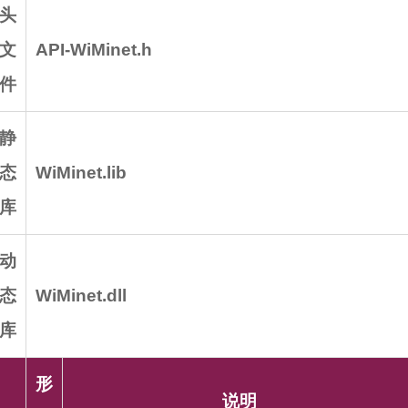
头
文
API-WiMinet.h
件
静
态
WiMinet.lib
库
动
态
WiMinet.dll
库
形
说明