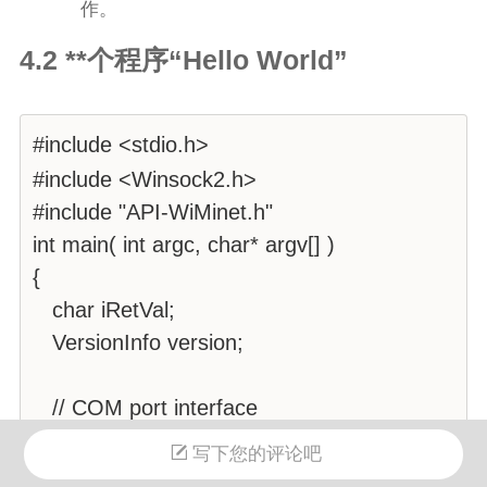
作。
4.2 **个程序“Hello World”
#include <stdio.h>
#include <Winsock2.h>
#include "API-WiMinet.h"
int main( int argc, char* argv[] )
{
char iRetVal;
VersionInfo version;
// COM port interface
iRetVal = OpenWiMinetShell(
写下您的评论吧
"COM3",115200, 0X01 );